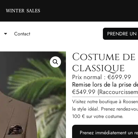
WINTER SALES
Contact
PRENDRE UN
Costume de
classique
Prix ​​normal :
€
699.99
Remise lors de la prise 
€
549.99
(Raccourcisseme
Visitez notre boutique à Roosen
le style idéal. Prenez rendez-
100 € sur votre costume.
Prenez immédiatement un re