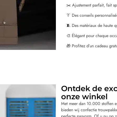
✂️ Ajustement parfait, fait 
👔 Des conseils personnalisé
🧵 Des matériaux de haute qu
🎨 Élégant pour chaque occ
🎁 Profitez d’un cadeau grat
Ontdek de excl
onze winkel
Met meer dan 10.000 stoffen en
bieden wij confectie trouwpak
perfecte pasvorm. Of u nu op z