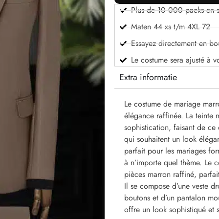
Plus de 10 000 packs en s
Maten 44 xs t/m 4XL 72
Essayez directement en bo
Le costume sera ajusté à v
Extra informatie
Le costume de mariage marron
élégance raffinée. La teinte
sophistication, faisant de c
qui souhaitent un look élégant
parfait pour les mariages for
à n’importe quel thème. Le 
pièces marron raffiné, parfai
Il se compose d’une veste dro
boutons et d’un pantalon moul
offre un look sophistiqué et 