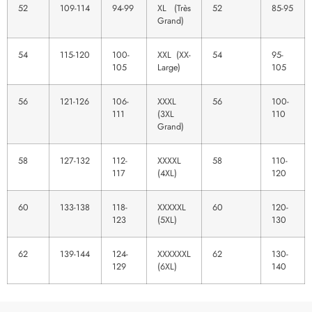
52
109-114
94-99
XL (Très
52
85-95
Grand)
54
115-120
100-
XXL (XX-
54
95-
105
Large)
105
56
121-126
106-
XXXL
56
100-
111
(3XL
110
Grand)
58
127-132
112-
XXXXL
58
110-
117
(4XL)
120
60
133-138
118-
XXXXXL
60
120-
123
(5XL)
130
62
139-144
124-
XXXXXXL
62
130-
129
(6XL)
140