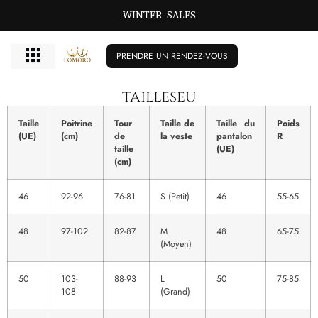
WINTER SALES
PRENDRE UN RENDEZ-VOUS
tailleseu
Taille
Poitrine
Tour
Taille de
Taille du
Poids
(UE)
(cm)
de
la veste
pantalon
R
taille
(UE)
(cm)
46
92-96
76-81
S (Petit)
46
55-65
48
97-102
82-87
M
48
65-75
(Moyen)
50
103-
88-93
L
50
75-85
108
(Grand)