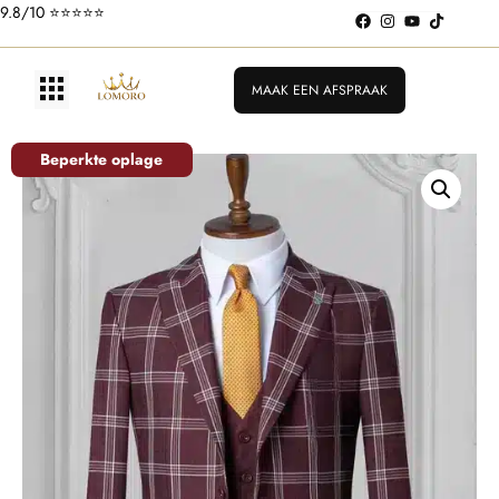
9.8/10 ⭐️⭐️⭐️⭐️⭐️
MAAK EEN AFSPRAAK
Beperkte oplage