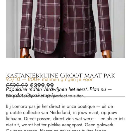
Kastanjebruine Groot maat pak
9.7/10 — 800+ mannen gingen je voor
€
599.99
€
399.99
Populaire maten verdwijnen het eerst. Plan nu —
voordat dit pak weg is.
Dit pak verdient het om perfect te zitten.
Bij Lomoro pas je het direct in onze boutique — uit de
grootste collectie van Nederland, in jouw maat, op jouw
lichaam. Direct passen, direct zien wat werkt — en als er iets
niet zit, wordt het ter plekke aangepast. Geen gokwerk.
Gewoon passen, kiezen en zeker naar buiten lopen.