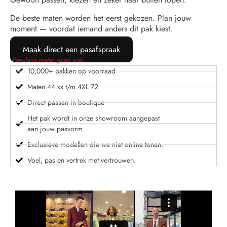
De beste maten worden het eerst gekozen. Plan jouw
moment — voordat iemand anders dit pak kiest.
Maak direct een pasafspraak
Populaire maten gaan snel.
10,000+ pakken op voorraad
Maten 44 xs t/m 4XL 72
Direct passen in boutique
Het pak wordt in onze showroom aangepast
aan jouw pasvorm
Exclusieve modellen die we niet online tonen.
Voel, pas en vertrek met vertrouwen.