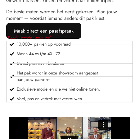
Gewoon passen, kiezen en zeker naar buiten lopen.
De beste maten worden het eerst gekozen. Plan jouw
moment — voordat iemand anders dit pak kiest.
Maak direct een pasafspraak
Populaire maten gaan snel.
10,000+ pakken op voorraad
Maten 44 xs t/m 4XL 72
Direct passen in boutique
Het pak wordt in onze showroom aangepast
aan jouw pasvorm
Exclusieve modellen die we niet online tonen.
Voel, pas en vertrek met vertrouwen.