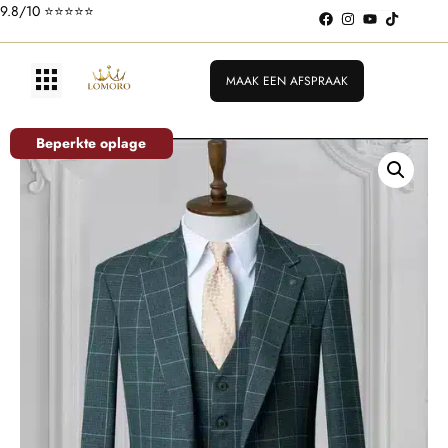
9.8/10 ⭐️⭐️⭐️⭐️⭐️
MAAK EEN AFSPRAAK
Beperkte oplage