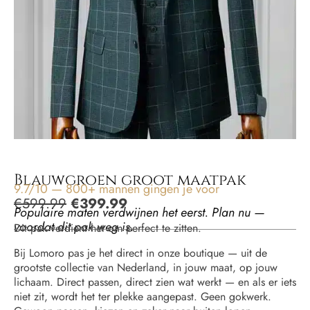
Blauwgroen groot maatpak
9.7/10 — 800+ mannen gingen je voor
€
599.99
€
399.99
Populaire maten verdwijnen het eerst. Plan nu —
voordat dit pak weg is.
Dit pak verdient het om perfect te zitten.
Bij Lomoro pas je het direct in onze boutique — uit de
grootste collectie van Nederland, in jouw maat, op jouw
lichaam. Direct passen, direct zien wat werkt — en als er iets
niet zit, wordt het ter plekke aangepast. Geen gokwerk.