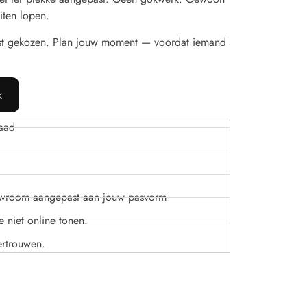
iten lopen.
st gekozen. Plan jouw moment — voordat iemand
k
aad
owroom aangepast aan jouw pasvorm
 niet online tonen.
ertrouwen.