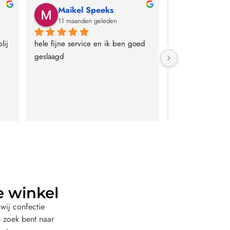
Maikel Speeks
TJM Qui
11 maanden geleden
12 maande
ij 
hele fijne service en ik ben goed 
Geweldige servic
geslaagd
kwaliteitverhoud
e winkel
wij confectie
 zoek bent naar