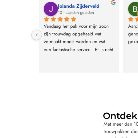
oom
Jolanda Zijderveld
leden
10 maanden geleden
ug bij lomoro 
Vandaag het pak voor mijn zoon 
Aard
rouwpak hele 
zijn trouwdag opgehaald wat 
geho
jk verwelkomt 
vermaakt moest worden en wat 
geko
gedacht het 
een fantastische service.  Er is echt 
ijd om iets 
voor iedere smaak wel een pak te 
oeken wat bij 
vinden voor een hele mooie prijs. 
erug mijn 
Personeel krijgt een dikke 10 voor 
ik ben echt 
service en vriendelijkheid.
ultaat hoe dat 
worden ik ben 
ee enorm 
lomoro zeer 
Ontdek 
 trouwpak 
Met meer dan 10.
trouwpakken die