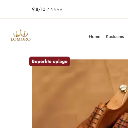
9.8/10 ⭐️⭐️⭐️⭐️⭐️
Home
Kostuums
Beperkte oplage