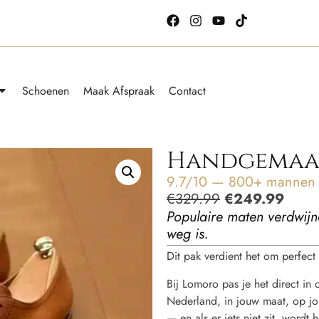
Schoenen
Maak Afspraak
Contact
Handgemaak
9.7/10 — 800+ mannen g
€
329.99
€
249.99
Populaire maten verdwijn
weg is.
Dit pak verdient het om perfect t
Bij Lomoro pas je het direct in
Nederland, in jouw maat, op jou
— en als er iets niet zit, word