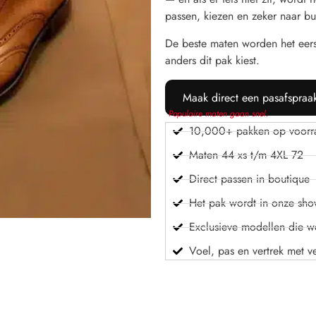
passen, kiezen en zeker naar bu
De beste maten worden het eer
anders dit pak kiest.
Maak direct een pasafspraa
Populaire maten gaan snel.
10,000+ pakken op voorr
Maten 44 xs t/m 4XL 72
Direct passen in boutique
Het pak wordt in onze sh
Exclusieve modellen die we
Voel, pas en vertrek met v