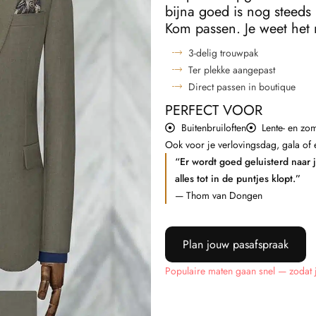
bijna goed is nog steeds
Kom passen. Je weet het
3-delig trouwpak
Ter plekke aangepast
Direct passen in boutique
PERFECT VOOR
Buitenbruiloften
Lente- en zo
Ook voor je verlovingsdag, gala of e
“Er wordt goed geluisterd naar 
alles tot in de puntjes klopt.”
— Thom van Dongen
Plan jouw pasafspraak
Populaire maten gaan snel — zodat je