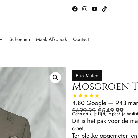
Schoenen
Maak Afspraak
Contact
Plus Maten
Mosgroen 
★★★★★
4.80 Google — 943 man
€
699.99
€
549.99
Geen druk. Je kijkt, je past, je beslist
Dit is het pak voor de m
doet.
Ter plekke opgemeten e