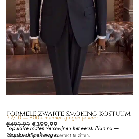
formele zwarte smoking kostuum
9.7/10 — 800+ mannen gingen je voor
€
499.99
€
399.99
Populaire maten verdwijnen het eerst. Plan nu —
voordat dit pak weg is.
Dit pak verdient het om perfect te zitten.