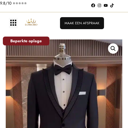
9.8/10 ⭐️⭐️⭐️⭐️⭐️
MAAK EEN AFSPRAAK
Beperkte oplage