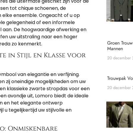
es die uitermate geschikt zijn voor de
sen tot chique schoenen, de
n elke ensemble. Ongeacht of u op
le gelegenheid of een informele
aal aan. De hoogwaardige afwerking en
en uw uitstraling naar een hoger
Groen Trou
Breda zo kenmerkt.
Mannen
e in Stijl en Klasse voor
20 december
bool van elegantie en verfijning.
Trouwpak V
en zij oneindige mogelijkheden om uw
20 december
 een klassieke zwarte stropdas voor een
en avondje uit, Lomoro biedt de ideale
n en het elegante ontwerp
u tegelijkertijd uw stijlvolle en
ro: Onmiskenbare