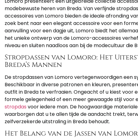
Lomoro presenteert een uitgebreide collectie accessoir
modebewuste heren van Breda. Van verfijnde stropdas
accessoires van Lomoro bieden de ideale afronding va
zoek bent naar een elegant accessoire voor een forme
aanvulling voor een dagje uit, Lomoro biedt het allem
het unieke ontwerp van de Lomoro-accessoires verheff
niveau en sluiten naadloos aan bij de modecultuur die 
Stropdassen van Lomoro: Het Uiterst
Breda’s Mannen
De stropdassen van Lomoro vertegenwoordigen een sym
Beschikbaar in diverse patronen en kleuren, presenter
outfit in Breda te verfraaien. Ongeacht of u kiest voor
formele gelegenheid of een meer gewaagde stijl voor e
stropdas
voor iedere man. De hoogwaardige materiale
waarborgen dat u te allen tijde de aandacht trekt, terwijl 
zelfverzekerde uitstraling in Breda behoudt.
Het Belang van de Jassen van Lomo