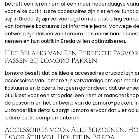
betreft een leren riem of een meer hedendaagse varian
voor elke outfit. Deze accessoires zijn niet enkel funct
stijl in Breda. Zij zijn vervaardigd om de uitstraling va
van formele kostuums tot informele jeans. Vanwege de 
ontwerp zijn dassen van Lomoro een onmisbaar access
nemen en hun outfit in Breda willen optimaliseren.
Het Belang van Een Perfecte Pasvorm
Passen bij Lomoro Pakken
Lomoro beseft dat de ideale accessoires cruciaal zijn
accessoires van Lomoro zijn vervaardigd om optimaal
kostuums en blazers, hetgeen garandeert dat uw ensemb
of u kiest voor een stropdas, een riem of manchetknope
de pasvorm en het ontwerp van de Lomoro-pakken. In Br
uitzonderlijke details, zorgt Lomoro ervoor dat u er op 
iedere outfit complementeren.
Accessoires voor Alle Seizoenen: Ho
Door Stijlvol Houdt in Breda