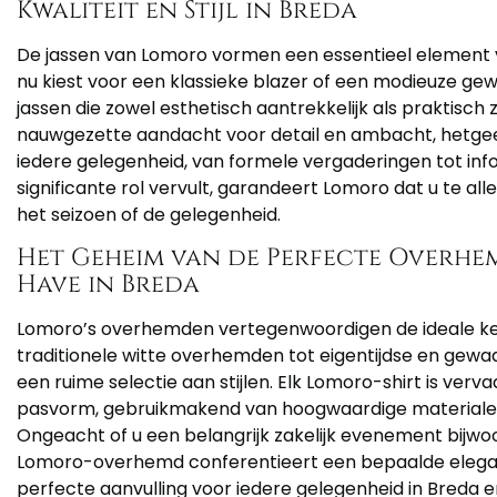
Kwaliteit en Stijl in Breda
De jassen van Lomoro vormen een essentieel element 
nu kiest voor een klassieke blazer of een modieuze ge
jassen die zowel esthetisch aantrekkelijk als praktisch z
nauwgezette aandacht voor detail en ambacht, hetgee
iedere gelegenheid, van formele vergaderingen tot info
significante rol vervult, garandeert Lomoro dat u te all
het seizoen of de gelegenheid.
Het Geheim van de Perfecte Overhe
Have in Breda
Lomoro’s overhemden vertegenwoordigen de ideale keuze
traditionele witte overhemden tot eigentijdse en ge
een ruime selectie aan stijlen. Elk Lomoro-shirt is ver
pasvorm, gebruikmakend van hoogwaardige materialen
Ongeacht of u een belangrijk zakelijk evenement bijwoo
Lomoro-overhemd conferentieert een bepaalde elegant
perfecte aanvulling voor iedere gelegenheid in Breda e