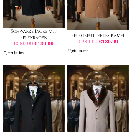
Schwarze Jacke mit
Pelzgefüttertes Kamel
Pelzkragen
€
289.99
€
139.99
€
289.99
€
139.99
Jetzt kaufen
Jetzt kaufen