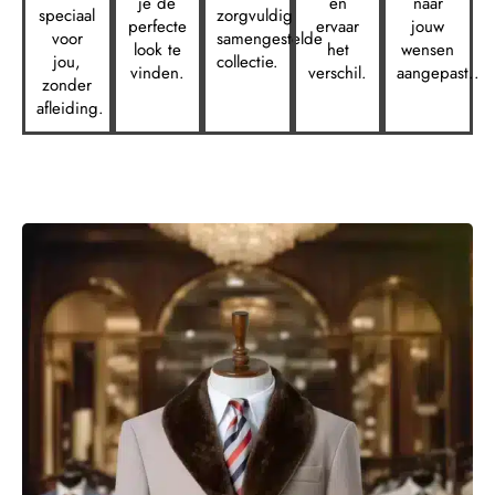
je de
en
naar
speciaal
zorgvuldig
perfecte
ervaar
jouw
voor
samengestelde
look te
het
wensen
jou,
collectie.
vinden.
verschil.
aangepast..
zonder
afleiding.