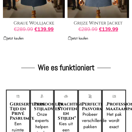
Graue Wolljacke
Grijze Winter Jacket
€
289.99
€
139.99
€
289.99
€
139.99
Jetzt kaufen
Jetzt kaufen
Wie es funktioniert
Gereserveerde
Persoonlijk
Prachtige
Perfecte
.Professio
Tijd en
Stijladvies*
Stoffen
Pasvorm
Maataanpa
Privé
en
Onze
Probeer
Het pak
Pasruimte
Stijlen*
experts
verschillende
wordt
Een
Kies uit
helpen
pakken
exact
ruimte
een