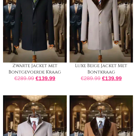
Zwarte Jacket met
Luxe Beige Jacket Met
Bontgevoerde Kraag
Bontkraag
€
289.99
€
139.99
€
289.99
€
139.99