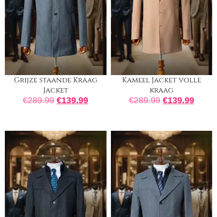
Grijze staande Kraag
Kameel Jacket volle
Jacket
kraag
€
289.99
€
139.99
€
289.99
€
139.99