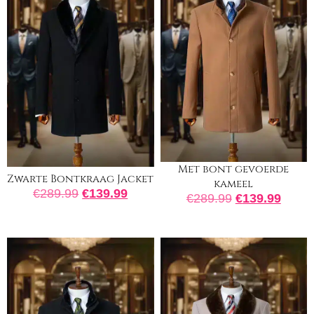
Met bont gevoerde
Zwarte Bontkraag Jacket
kameel
€
289.99
€
139.99
€
289.99
€
139.99