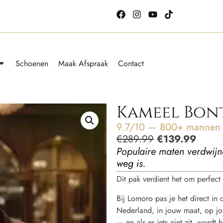
Schoenen
Maak Afspraak
Contact
Kameel Bont
9.7/10 — 800+ mannen g
€
289.99
€
139.99
Populaire maten verdwijn
weg is.
Dit pak verdient het om perfect t
Bij Lomoro pas je het direct in
Nederland, in jouw maat, op jou
— en als er iets niet zit, word