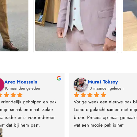
Berna Erenoglu
Klaas Kuipers1
11 maanden geleden
11 maanden geleden
ige eigenaar en super goed 
Trouwpak gehaald en helemaal bl
lpen, prachtige smoking 
er mee top service 💯❤️
cht!🙏🏻