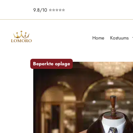
9.8/10 ⭐️⭐️⭐️⭐️⭐️
Home
Kostuums
Beperkte oplage