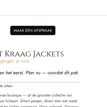
MAAK EEN AFSPRAAK
 Kraag Jackets
ingen je voor
en het eerst. Plan nu — voordat dit pak
e zitten.
 onze boutique — uit de grootste collectie van
w lichaam. Direct passen, direct zien wat werkt
t het ter plekke aangepast. Geen gokwerk. Gewoon