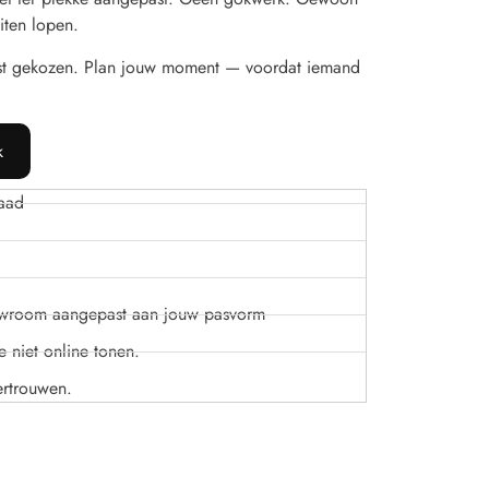
iten lopen.
st gekozen. Plan jouw moment — voordat iemand
k
aad
owroom aangepast aan jouw pasvorm
 niet online tonen.
ertrouwen.