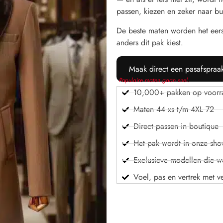
passen, kiezen en zeker naar bu
De beste maten worden het eer
anders dit pak kiest.
Maak direct een pasafspraa
Populaire maten gaan snel.
10,000+ pakken op voorr
Maten 44 xs t/m 4XL 72
Direct passen in boutique
Het pak wordt in onze sh
Exclusieve modellen die we
Voel, pas en vertrek met v