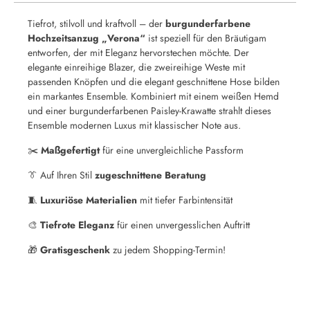
Tiefrot, stilvoll und kraftvoll – der
burgunderfarbene
Hochzeitsanzug „Verona“
ist speziell für den Bräutigam
entworfen, der mit Eleganz hervorstechen möchte. Der
elegante einreihige Blazer, die zweireihige Weste mit
passenden Knöpfen und die elegant geschnittene Hose bilden
ein markantes Ensemble. Kombiniert mit einem weißen Hemd
und einer burgunderfarbenen Paisley-Krawatte strahlt dieses
Ensemble modernen Luxus mit klassischer Note aus.
✂️
Maßgefertigt
für eine unvergleichliche Passform
👔
Auf Ihren Stil
zugeschnittene Beratung
🧵
Luxuriöse Materialien
mit tiefer Farbintensität
🎨
Tiefrote Eleganz
für einen unvergesslichen Auftritt
🎁
Gratisgeschenk
zu jedem Shopping-Termin!