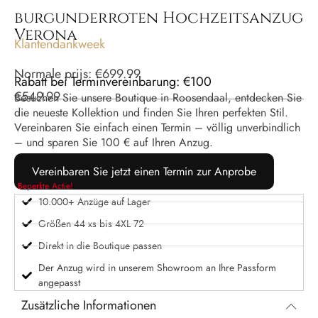
burgunderroten Hochzeitsanzug
Verona
Klantendankweek
Normale prijs:
€
699.99
Rabatt bei Terminvereinbarung: €100
€
549.99
Besuchen Sie unsere Boutique in Roosendaal, entdecken Sie
die neueste Kollektion und finden Sie Ihren perfekten Stil.
Vereinbaren Sie einfach einen Termin – völlig unverbindlich
– und sparen Sie 100 € auf Ihren Anzug.
Vereinbaren Sie jetzt einen Termin zur Anprobe
Beperkte Actie!
10.000+ Anzüge auf Lager
Größen 44 xs bis 4XL 72
Direkt in die Boutique passen
Der Anzug wird in unserem Showroom an Ihre Passform
angepasst
Zusätzliche Informationen