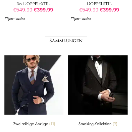
im Doppel-Stil
Doppelstil
€
549.99
€
399.99
€
549.99
€
399.99
Jetzt kaufen
Jetzt kaufen
Sammlungen
Zweireihige Anzüge
(11)
Smoking-Kollektion
(9)