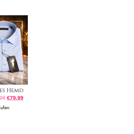
es Hemd
99
€
79.99
aufen