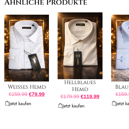
Ähnliche Produkte
Hellblaues
Weißes Hemd
Blau
Hemd
€
159.99
€
79.99
€
159.
€
179.99
€
119.99
Jetzt kaufen
Jetzt k
Jetzt kaufen