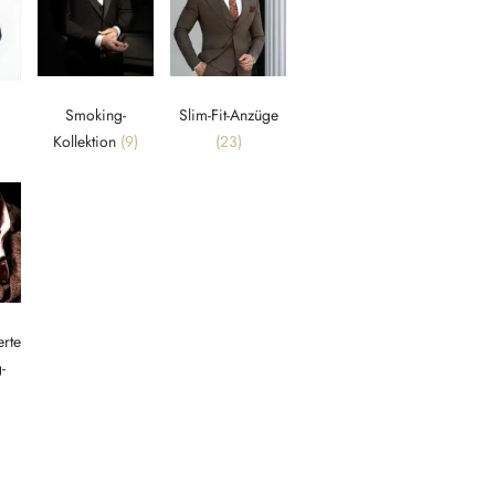
Smoking-
Slim-Fit-Anzüge
Kollektion
(9)
(23)
rte
-