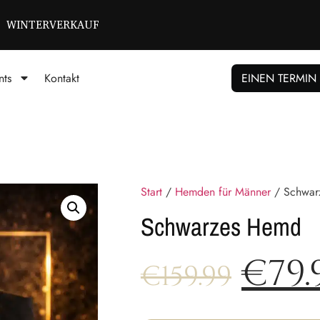
WINTERVERKAUF
nts
Kontakt
EINEN TERMIN
Start
/
Hemden für Männer
/ Schwar
Schwarzes Hemd
€
79.
€
159.99