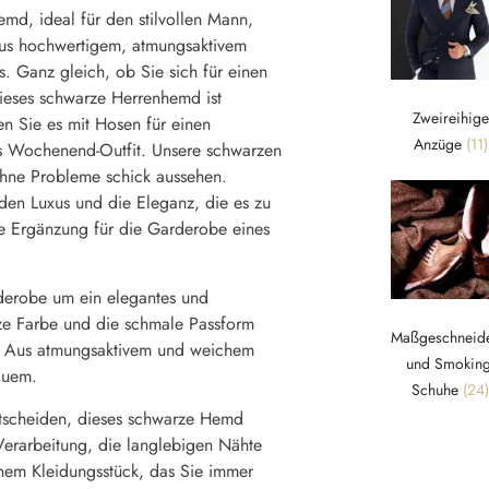
md, ideal für den stilvollen Mann,
aus hochwertigem, atmungsaktivem
s. Ganz gleich, ob Sie sich für einen
dieses schwarze Herrenhemd ist
Zweireihige
en Sie es mit Hosen für einen
Anzüge
(11)
iges Wochenend-Outfit. Unsere schwarzen
ohne Probleme schick aussehen.
en Luxus und die Eleganz, die es zu
he Ergänzung für die Garderobe eines
rderobe um ein elegantes und
rze Farbe und die schmale Passform
Maßgeschneide
st. Aus atmungsaktivem und weichem
und Smoking
equem.
Schuhe
(24)
entscheiden, dieses schwarze Hemd
Verarbeitung, die langlebigen Nähte
nem Kleidungsstück, das Sie immer