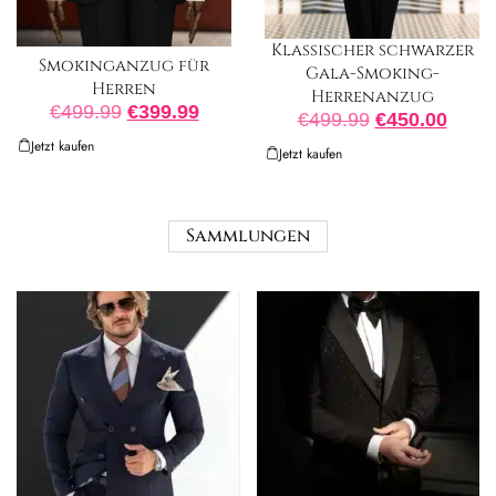
Klassischer schwarzer
Smokinganzug für
Gala-Smoking-
Herren
Herrenanzug
€
499.99
€
399.99
€
499.99
€
450.00
Jetzt kaufen
Jetzt kaufen
Sammlungen