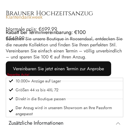
Brauner Hochzeitsanzug
Klantendankweek
Normale prijs:
€
699.99
Rabatt bei Terminvereinbarung: €100
€
549.99
Besuchen Sie unsere Boutique in Roosendaal, entdecken Sie
die neueste Kollektion und finden Sie Ihren perfekten Stil.
Vereinbaren Sie einfach einen Termin – völlig unverbindlich
– und sparen Sie 100 € auf Ihren Anzug.
Vereinbaren Sie jetzt einen Termin zur Anprobe
Beperkte Actie!
10.000+ Anzüge auf Lager
Größen 44 xs bis 4XL 72
Direkt in die Boutique passen
Der Anzug wird in unserem Showroom an Ihre Passform
angepasst
Zusätzliche Informationen