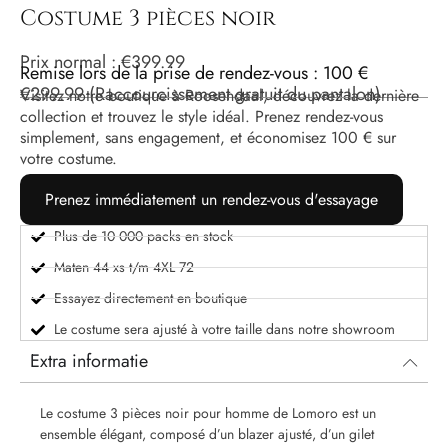
Costume 3 pièces noir
Prix ​​normal :
€
399.99
Remise lors de la prise de rendez-vous : 100 €
€
299.99
(Raccourcissement gratuit du pantalon)
Visitez notre boutique à Roosendaal, découvrez la dernière
collection et trouvez le style idéal. Prenez rendez-vous
simplement, sans engagement, et économisez 100 € sur
votre costume.
Prenez immédiatement un rendez-vous d'essayage
Plus de 10 000 packs en stock
Maten 44 xs t/m 4XL 72
Essayez directement en boutique
Le costume sera ajusté à votre taille dans notre showroom
Extra informatie
Le costume 3 pièces noir pour homme de Lomoro est un
ensemble élégant, composé d’un blazer ajusté, d’un gilet