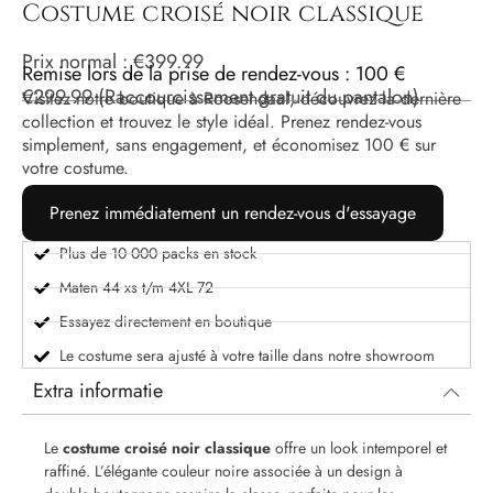
Costume croisé noir classique
Prix ​​normal :
€
399.99
Remise lors de la prise de rendez-vous : 100 €
€
299.99
(Raccourcissement gratuit du pantalon)
Visitez notre boutique à Roosendaal, découvrez la dernière
collection et trouvez le style idéal. Prenez rendez-vous
simplement, sans engagement, et économisez 100 € sur
votre costume.
Prenez immédiatement un rendez-vous d'essayage
Plus de 10 000 packs en stock
Maten 44 xs t/m 4XL 72
Essayez directement en boutique
Le costume sera ajusté à votre taille dans notre showroom
Extra informatie
Le
costume croisé noir classique
offre un look intemporel et
raffiné. L’élégante couleur noire associée à un design à