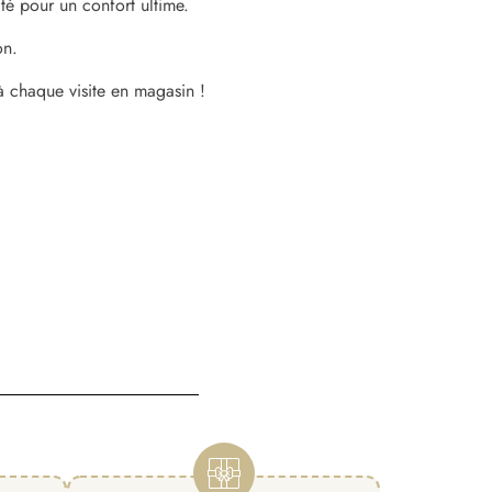
té pour un confort ultime.
on.
à chaque visite en magasin !