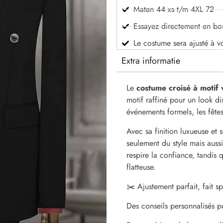
Maten 44 xs t/m 4XL 72
Essayez directement en bo
Le costume sera ajusté à v
Extra informatie
Le
costume croisé à motif 
motif raffiné pour un look dis
événements formels, les fêtes
Avec sa finition luxueuse et 
seulement du style mais auss
respire la confiance, tandis 
flatteuse.
✂️ Ajustement parfait, fait 
Des conseils personnalisés p