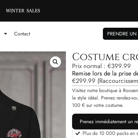
WINTER SALES
Contact
PRENDRE UN
Costume cro
Prix ​​normal :
€
399.99
Remise lors de la prise 
€
299.99
(Raccourcisseme
Visitez notre boutique à Roosen
le style idéal. Prenez rendez-
100 € sur votre costume.
Prenez immédiatement un re
Plus de 10 000 packs en s