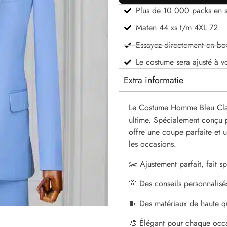
Plus de 10 000 packs en s
Maten 44 xs t/m 4XL 72
Essayez directement en bo
Le costume sera ajusté à v
Extra informatie
Le Costume Homme Bleu Clair 
ultime. Spécialement conçu 
offre une coupe parfaite et u
les occasions.
✂️ Ajustement parfait, fait 
👔 Des conseils personnalisé
🧵 Des matériaux de haute qu
🎨 Élégant pour chaque occ