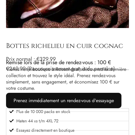
Bottes richelieu en cuir cognac
Prix ​​normal :
€
329.99
Remise lors de la prise de rendez-vous : 100 €
€
249.99
(Raccourcissement gratuit du pantalon)
Visitez notre boutique à Roosendaal, découvrez la dernière
collection et trouvez le style idéal. Prenez rendez-vous
simplement, sans engagement, et économisez 100 € sur
votre costume.
Prenez immédiatement un rendez-vous d'essayage
Plus de 10 000 packs en stock
Maten 44 xs t/m 4XL 72
Essayez directement en boutique