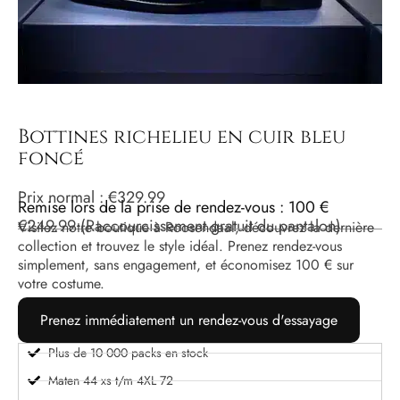
Bottines richelieu en cuir bleu
foncé
Prix ​​normal :
€
329.99
Remise lors de la prise de rendez-vous : 100 €
€
249.99
(Raccourcissement gratuit du pantalon)
Visitez notre boutique à Roosendaal, découvrez la dernière
collection et trouvez le style idéal. Prenez rendez-vous
simplement, sans engagement, et économisez 100 € sur
votre costume.
Prenez immédiatement un rendez-vous d'essayage
Plus de 10 000 packs en stock
Maten 44 xs t/m 4XL 72