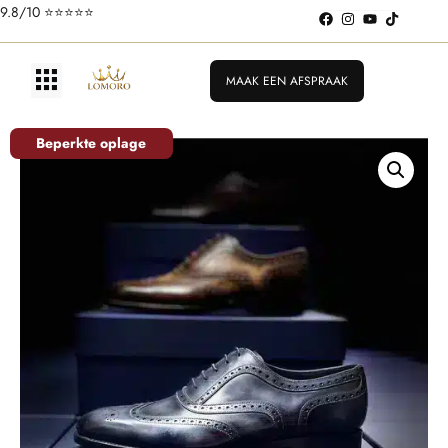
9.8/10 ⭐️⭐️⭐️⭐️⭐️
MAAK EEN AFSPRAAK
Beperkte oplage