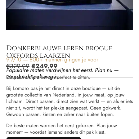
Donkerblauwe leren brogue
Oxfords laarzen
9.7/10 — 800+ mannen gingen je voor
€
329.99
€
249.99
Populaire maten verdwijnen het eerst. Plan nu —
voordat dit pak weg is.
Dit pak verdient het om perfect te zitten.
Bij Lomoro pas je het direct in onze boutique — uit de
grootste collectie van Nederland, in jouw maat, op jouw
lichaam. Direct passen, direct zien wat werkt — en als er iets
niet zit, wordt het ter plekke aangepast. Geen gokwerk.
Gewoon passen, kiezen en zeker naar buiten lopen.
De beste maten worden het eerst gekozen. Plan jouw
moment — voordat iemand anders dit pak kiest.