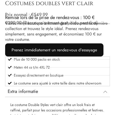
Costumes doubles vert clair
Prix ​​normal :
€
549.99
Remise lors de la prise de rendez-vous : 100 €
€
399.99
(Raccourcissement gratuit du pantalon)
Visitez notre boutique à Roosendaal, découvrez la dernière
collection et trouvez le style idéal. Prenez rendez-vous
simplement, sans engagement, et économisez 100 € sur
votre costume.
Prenez immédiatement un rendez-vous d'essayage
Plus de 10 000 packs en stock
Maten 44 xs t/m 4XL 72
Essayez directement en boutique
Le costume sera ajusté à votre taille dans notre showroom
Extra informatie
Le costume Double Styles vert clair offre un look frais et
raffiné, parfait pour les occasions professionnelles et festives.