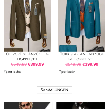
Olivgrüne Anzüge im
Türkisfarbene Anzüge
Doppelstil
im Doppel-Stil
€
549.99
€
399.99
€
549.99
€
399.99
Jetzt kaufen
Jetzt kaufen
Sammlungen