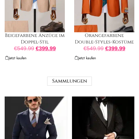
Beigefarbene Anzüge im
Orangefarbene
Doppel-Stil
Double-Styles-Kostüme
€
549.99
€
399.99
€
549.99
€
399.99
Jetzt kaufen
Jetzt kaufen
Sammlungen