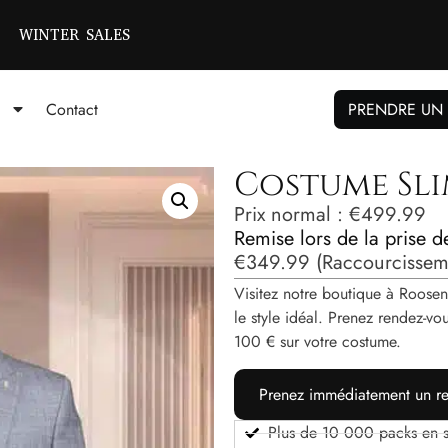
WINTER SALES
Contact
PRENDRE UN
Costume Slim
Prix ​​normal :
€
499.99
Remise lors de la prise 
€
349.99
(Raccourcisseme
Visitez notre boutique à Roosen
le style idéal. Prenez rendez-
100 € sur votre costume.
Prenez immédiatement un re
Plus de 10 000 packs en s