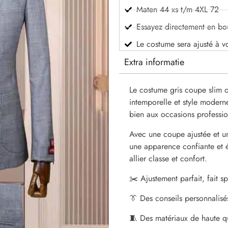
Maten 44 xs t/m 4XL 72
Essayez directement en bo
Le costume sera ajusté à v
Extra informatie
Le costume gris coupe slim o
intemporelle et style moderne
bien aux occasions professio
Avec une coupe ajustée et un
une apparence confiante et é
allier classe et confort.
✂️ Ajustement parfait, fait 
👔 Des conseils personnalisé
🧵 Des matériaux de haute qu