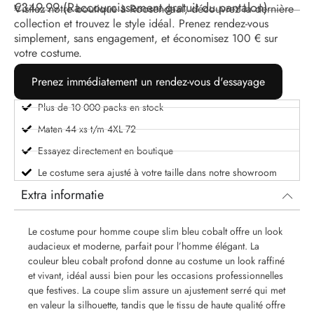
€
349.99
(Raccourcissement gratuit du pantalon)
Visitez notre boutique à Roosendaal, découvrez la dernière
collection et trouvez le style idéal. Prenez rendez-vous
simplement, sans engagement, et économisez 100 € sur
votre costume.
Prenez immédiatement un rendez-vous d'essayage
Plus de 10 000 packs en stock
Maten 44 xs t/m 4XL 72
Essayez directement en boutique
Le costume sera ajusté à votre taille dans notre showroom
Extra informatie
Le costume pour homme coupe slim bleu cobalt offre un look
audacieux et moderne, parfait pour l’homme élégant. La
couleur bleu cobalt profond donne au costume un look raffiné
et vivant, idéal aussi bien pour les occasions professionnelles
que festives. La coupe slim assure un ajustement serré qui met
en valeur la silhouette, tandis que le tissu de haute qualité offre