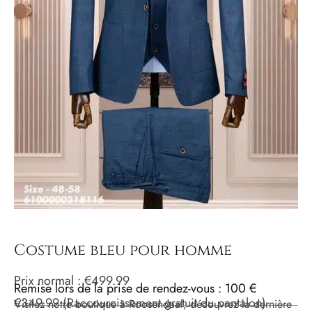
Costume bleu pour homme
Prix ​​normal :
€
499.99
Remise lors de la prise de rendez-vous : 100 €
€
349.99
(Raccourcissement gratuit du pantalon)
Visitez notre boutique à Roosendaal, découvrez la dernière