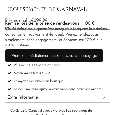
Déguisements de Carnaval
Prix ​​normal :
€
699.99
Remise lors de la prise de rendez-vous : 100 €
€
549.99
(Raccourcissement gratuit du pantalon)
Visitez notre boutique à Roosendaal, découvrez la dernière
collection et trouvez le style idéal. Prenez rendez-vous
simplement, sans engagement, et économisez 100 € sur
votre costume.
Prenez immédiatement un rendez-vous d'essayage
Plus de 10 000 packs en stock
Maten 44 xs t/m 4XL 72
Essayez directement en boutique
Le costume sera ajusté à votre taille dans notre showroom
Extra informatie
Célébrez le Carnaval avec style avec
les costumes de