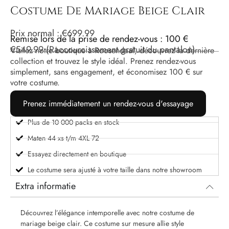
Costume De Mariage Beige Clair
Prix ​​normal :
€
699.99
Remise lors de la prise de rendez-vous : 100 €
€
549.99
(Raccourcissement gratuit du pantalon)
Visitez notre boutique à Roosendaal, découvrez la dernière
collection et trouvez le style idéal. Prenez rendez-vous
simplement, sans engagement, et économisez 100 € sur
votre costume.
Prenez immédiatement un rendez-vous d'essayage
Plus de 10 000 packs en stock
Maten 44 xs t/m 4XL 72
Essayez directement en boutique
Le costume sera ajusté à votre taille dans notre showroom
Extra informatie
Découvrez l’élégance intemporelle avec notre costume de
mariage beige clair. Ce costume sur mesure allie style