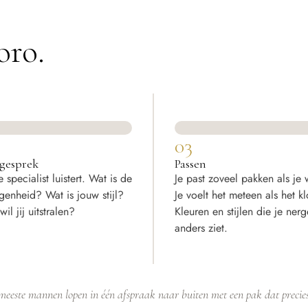
oro.
03
lgesprek
Passen
 specialist luistert. Wat is de
Je past zoveel pakken als je w
genheid? Wat is jouw stijl?
Je voelt het meteen als het kl
il jij uitstralen?
Kleuren en stijlen die je ner
anders ziet.
meeste mannen lopen in één afspraak naar buiten met een pak dat precies 