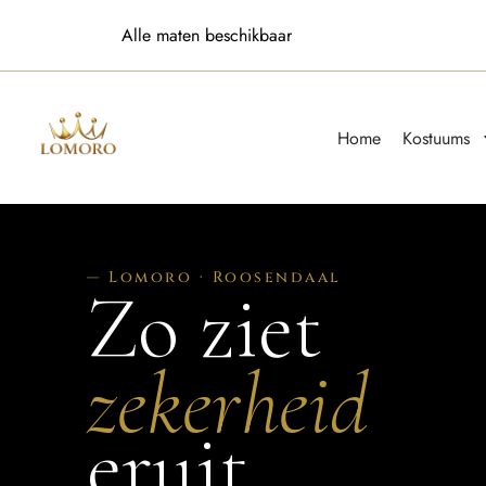
Alle maten beschikbaar
Home
Kostuums
— Lomoro · Roosendaal
Zo ziet
zekerheid
eruit.