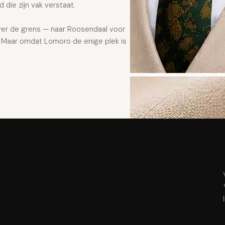
 die zijn vak verstaat.
er de grens — naar Roosendaal voor
 Maar omdat Lomoro de enige plek is