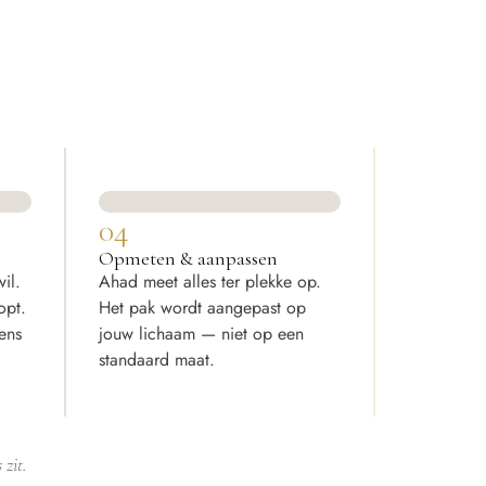
04
Opmeten & aanpassen
il.
Ahad meet alles ter plekke op.
opt.
Het pak wordt aangepast op
gens
jouw lichaam — niet op een
standaard maat.
zit.