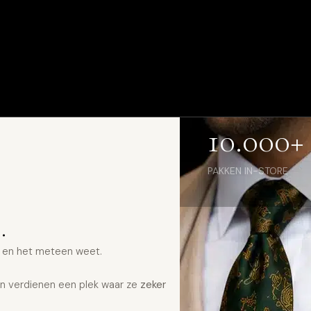
10.000+
PAKKEN IN-STORE
.
t en het meteen weet.
n verdienen een plek waar ze
zeker