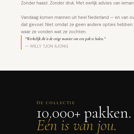
Zonder haast. Zonder druk. Met eerlijk advies van iemand
Vandaag komen mannen uit heel Nederland — en van ov
dat gevoel. Niet omdat ze geen andere opties hebben.
waar ze vonden wat ze zochten.
“Werkelijk dit is de enige manier om een pak te halen.”
— WILLY TJON AJONG
De collectie
10.000+ pakken.
Eén is van jou.