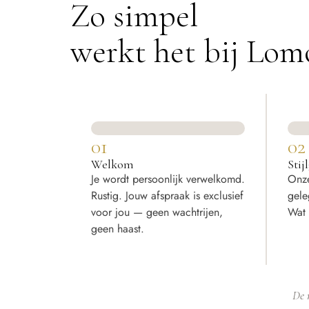
Zo simpel
werkt het bij Lom
01
02
Welkom
Stij
Je wordt persoonlijk verwelkomd.
Onze
Rustig. Jouw afspraak is exclusief
gele
voor jou — geen wachtrijen,
Wat w
geen haast.
De 