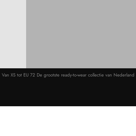
Van XS tot EU 72 De grootste ready-to-wear collectie van Nederland