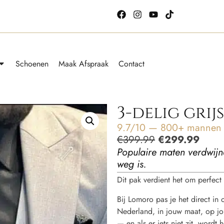
Schoenen
Maak Afspraak
Contact
3-delig grij
9.7/10 — 800+ mannen g
€
399.99
€
299.99
Populaire maten verdwijn
weg is.
Dit pak verdient het om perfect t
Bij Lomoro pas je het direct in
Nederland, in jouw maat, op jou
— en als er iets niet zit, word