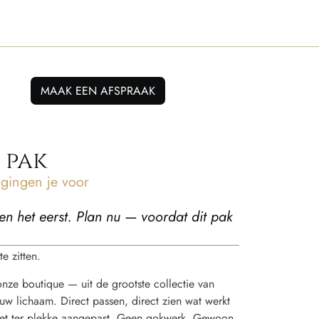
MAAK EEN AFSPRAAK
s pak
ingen je voor
en het eerst. Plan nu — voordat dit pak
e zitten.
 onze boutique — uit de grootste collectie van
w lichaam. Direct passen, direct zien wat werkt
t het ter plekke aangepast. Geen gokwerk. Gewoon