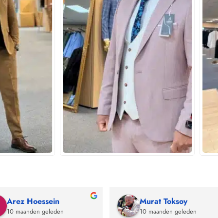
Berna Erenoglu
Klaas Kuipers1
11 maanden geleden
11 maanden geleden