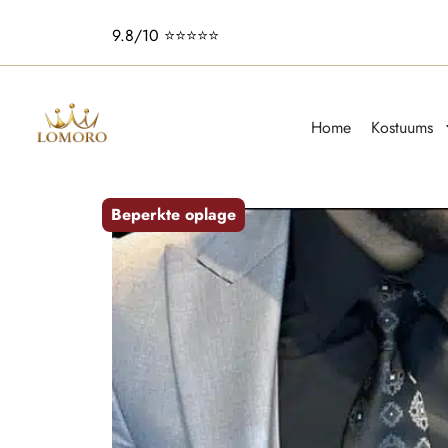
9.8/10 ⭐️⭐️⭐️⭐️⭐️
Home
Kostuums
Beperkte oplage