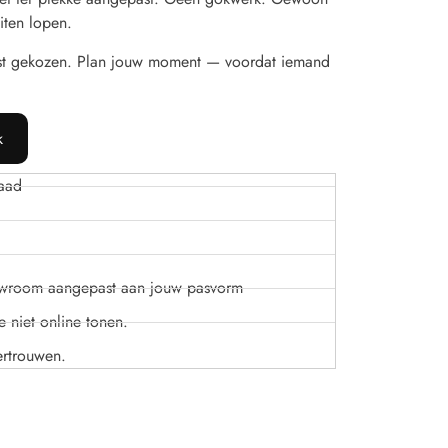
iten lopen.
st gekozen. Plan jouw moment — voordat iemand
k
aad
owroom aangepast aan jouw pasvorm
 niet online tonen.
ertrouwen.