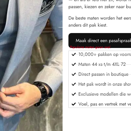
passen, kiezen en zeker naar bu
De beste maten worden het eer
anders dit pak kiest.
Maak direct een pasafspraa
Populaire maten gaan snel.
10,000+ pakken op voorr
Maten 44 xs t/m 4XL 72
Direct passen in boutique
Het pak wordt in onze sh
Exclusieve modellen die we
Voel, pas en vertrek met v