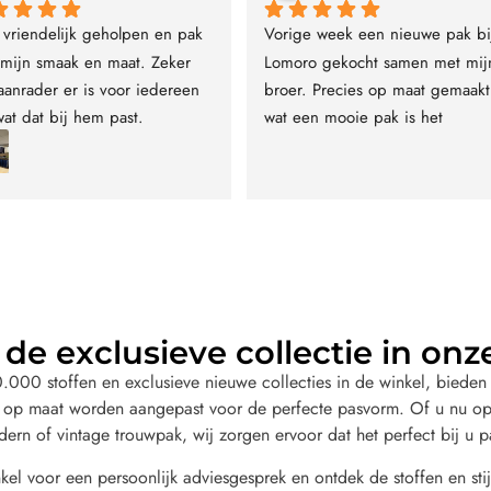
ige eigenaar en super goed 
Trouwpak gehaald en helemaal bl
lpen, prachtige smoking 
er mee top service 💯❤️
cht!🙏🏻
de exclusieve collectie in onz
000 stoffen en exclusieve nieuwe collecties in de winkel, bieden 
 op maat worden aangepast voor de perfecte pasvorm. Of u nu op
dern of vintage trouwpak, wij zorgen ervoor dat het perfect bij u p
el voor een persoonlijk adviesgesprek en ontdek de stoffen en stij