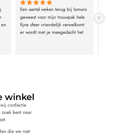
ij 
hele fijne service en ik ben goed 
Geweldige servic
geslaagd
kwaliteitverhoud
e winkel
wij confectie
 zoek bent naar
ast.
len die we niet