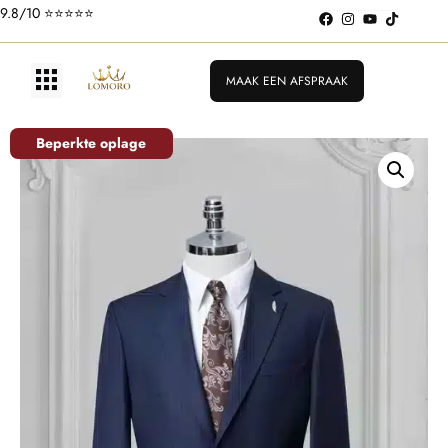
9.8/10 ⭐️⭐️⭐️⭐️⭐️
MAAK EEN AFSPRAAK
Beperkte oplage