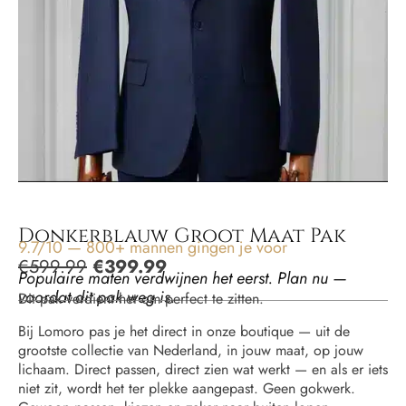
Donkerblauw Groot Maat Pak
9.7/10 — 800+ mannen gingen je voor
€
599.99
€
399.99
Populaire maten verdwijnen het eerst. Plan nu —
voordat dit pak weg is.
Dit pak verdient het om perfect te zitten.
Bij Lomoro pas je het direct in onze boutique — uit de
grootste collectie van Nederland, in jouw maat, op jouw
lichaam. Direct passen, direct zien wat werkt — en als er iets
niet zit, wordt het ter plekke aangepast. Geen gokwerk.