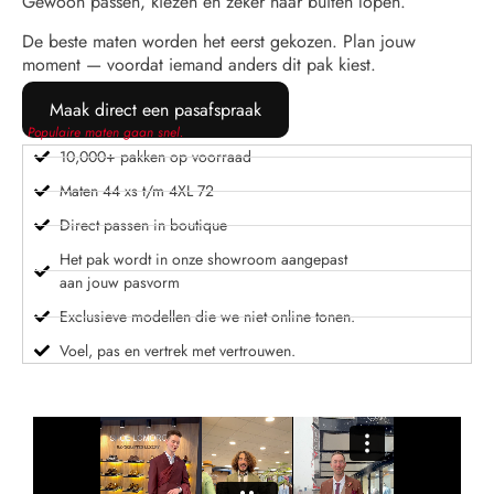
Gewoon passen, kiezen en zeker naar buiten lopen.
De beste maten worden het eerst gekozen. Plan jouw
moment — voordat iemand anders dit pak kiest.
Maak direct een pasafspraak
Populaire maten gaan snel.
10,000+ pakken op voorraad
Maten 44 xs t/m 4XL 72
Direct passen in boutique
Het pak wordt in onze showroom aangepast
aan jouw pasvorm
Exclusieve modellen die we niet online tonen.
Voel, pas en vertrek met vertrouwen.