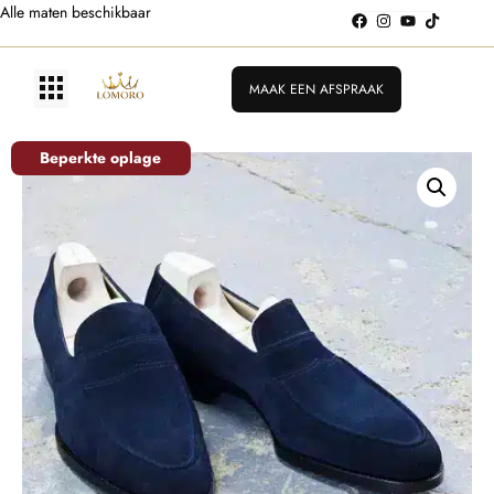
9.8/10 ⭐️⭐️⭐️⭐️⭐️
Alle maten beschikbaar
MAAK EEN AFSPRAAK
Beperkte oplage