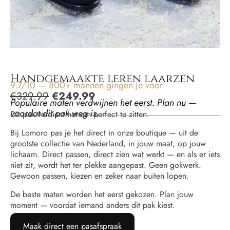
Handgemaakte leren laarzen
9.7/10 — 800+ mannen gingen je voor
€
329.99
€
249.99
Populaire maten verdwijnen het eerst. Plan nu —
voordat dit pak weg is.
Dit pak verdient het om perfect te zitten.
Bij Lomoro pas je het direct in onze boutique — uit de
grootste collectie van Nederland, in jouw maat, op jouw
lichaam. Direct passen, direct zien wat werkt — en als er iets
niet zit, wordt het ter plekke aangepast. Geen gokwerk.
Gewoon passen, kiezen en zeker naar buiten lopen.
De beste maten worden het eerst gekozen. Plan jouw
moment — voordat iemand anders dit pak kiest.
Maak direct een pasafspraak