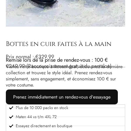
Bottes en cuir faites à la main
Prix ​​normal :
€
329.99
Remise lors de la prise de rendez-vous : 100 €
€
249.99
(Raccourcissement gratuit du pantalon)
Visitez notre boutique à Roosendaal, découvrez la dernière
collection et trouvez le style idéal. Prenez rendez-vous
simplement, sans engagement, et économisez 100 € sur
votre costume.
Prenez immédiatement un rendez-vous d'essayage
Plus de 10 000 packs en stock
Maten 44 xs t/m 4XL 72
Essayez directement en boutique