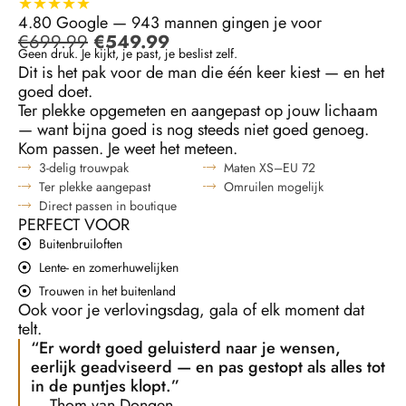
★★★★★
4.80 Google — 943 mannen gingen je voor
€
699.99
€
549.99
Geen druk. Je kijkt, je past, je beslist zelf.
Dit is het pak voor de man die één keer kiest — en het
goed doet.
Ter plekke opgemeten en aangepast op jouw lichaam
— want bijna goed is nog steeds niet goed genoeg.
Kom passen. Je weet het meteen.
3-delig trouwpak
Maten XS–EU 72
Ter plekke aangepast
Omruilen mogelijk
Direct passen in boutique
PERFECT VOOR
Buitenbruiloften
Lente- en zomerhuwelijken
Trouwen in het buitenland
Ook voor je verlovingsdag, gala of elk moment dat
telt.
“Er wordt goed geluisterd naar je wensen,
eerlijk geadviseerd — en pas gestopt als alles tot
in de puntjes klopt.”
— Thom van Dongen