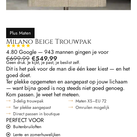
Plus Maten
Milano Beige Trouwpak
★★★★★
4.80 Google — 943 mannen gingen je voor
€
699.99
€
549.99
Geen druk. Je kijkt, je past, je beslist zelf.
Dit is het pak voor de man die één keer kiest — en het
goed doet.
Ter plekke opgemeten en aangepast op jouw lichaam
— want bijna goed is nog steeds niet goed genoeg.
Kom passen. Je weet het meteen.
3-delig trouwpak
Maten XS–EU 72
Ter plekke aangepast
Omruilen mogelijk
Direct passen in boutique
PERFECT VOOR
Buitenbruiloften
Lente- en zomerhuwelijken