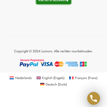
Klik om te bezoeken
Copyright © 2024 Lomoro. Alle rechten voorbehouden.
Nederlands
English
(
Engels
)
Français
(
Frans
)
Deutsch
(
Duits
)