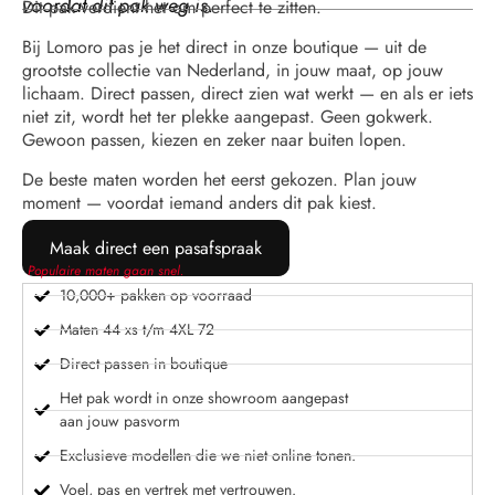
voordat dit pak weg is.
Dit pak verdient het om perfect te zitten.
Bij Lomoro pas je het direct in onze boutique — uit de
grootste collectie van Nederland, in jouw maat, op jouw
lichaam. Direct passen, direct zien wat werkt — en als er iets
niet zit, wordt het ter plekke aangepast. Geen gokwerk.
Gewoon passen, kiezen en zeker naar buiten lopen.
De beste maten worden het eerst gekozen. Plan jouw
moment — voordat iemand anders dit pak kiest.
Maak direct een pasafspraak
Populaire maten gaan snel.
10,000+ pakken op voorraad
Maten 44 xs t/m 4XL 72
Direct passen in boutique
Het pak wordt in onze showroom aangepast
aan jouw pasvorm
Exclusieve modellen die we niet online tonen.
Voel, pas en vertrek met vertrouwen.