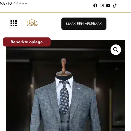
9.8/10 ⭐️⭐️⭐️⭐️⭐️
MAAK EEN AFSPRAAK
Beperkte oplage