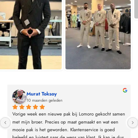
soy
Sven Kieboom
eleden
10 maanden gelede
ieuwe pak bij Lomoro gekocht samen 
Een aantal weken terug b
ecies op maat gemaakt en wat een 
trouwpak hele fijne sfeer
eworden. Klantenservice is goed 
met je meegedacht het p
naar de wens van klant. Ik kan je dus 
passend voor je te zoeke