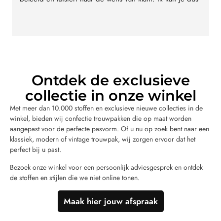
en!
terug mijn trouwpak opge
het resultaat hoe dat mi
er echt super blij mee e
zeer zeker aan als je ee
Ontdek de exclusieve
collectie in onze winkel
Met meer dan 10.000 stoffen en exclusieve nieuwe collecties in de
winkel, bieden wij confectie trouwpakken die op maat worden
aangepast voor de perfecte pasvorm. Of u nu op zoek bent naar een
klassiek, modern of vintage trouwpak, wij zorgen ervoor dat het
perfect bij u past.
Bezoek onze winkel voor een persoonlijk adviesgesprek en ontdek
de stoffen en stijlen die we niet online tonen.
Maak hier jouw afspraak