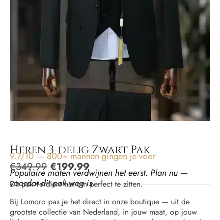
Heren 3-delig Zwart Pak
9.7/10 — 800+ mannen gingen je voor
€
349.99
€
199.99
Populaire maten verdwijnen het eerst. Plan nu —
voordat dit pak weg is.
Dit pak verdient het om perfect te zitten.
Bij Lomoro pas je het direct in onze boutique — uit de
grootste collectie van Nederland, in jouw maat, op jouw