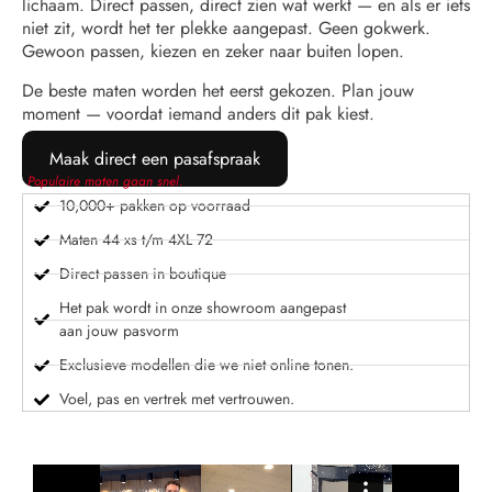
lichaam. Direct passen, direct zien wat werkt — en als er iets
niet zit, wordt het ter plekke aangepast. Geen gokwerk.
Gewoon passen, kiezen en zeker naar buiten lopen.
De beste maten worden het eerst gekozen. Plan jouw
moment — voordat iemand anders dit pak kiest.
Maak direct een pasafspraak
Populaire maten gaan snel.
10,000+ pakken op voorraad
Maten 44 xs t/m 4XL 72
Direct passen in boutique
Het pak wordt in onze showroom aangepast
aan jouw pasvorm
Exclusieve modellen die we niet online tonen.
Voel, pas en vertrek met vertrouwen.