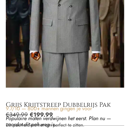
Grijs Krijtstreep Dubbelrijs Pak
9.7/10 — 800+ mannen gingen je voor
€
349.99
€
199.99
Populaire maten verdwijnen het eerst. Plan nu —
voordat dit pak weg is.
Dit pak verdient het om perfect te zitten.