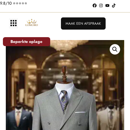
Pakken vanaf €199
9.8/10 ⭐️⭐️⭐️⭐️⭐️
MAAK EEN AFSPRAAK
Beperkte oplage