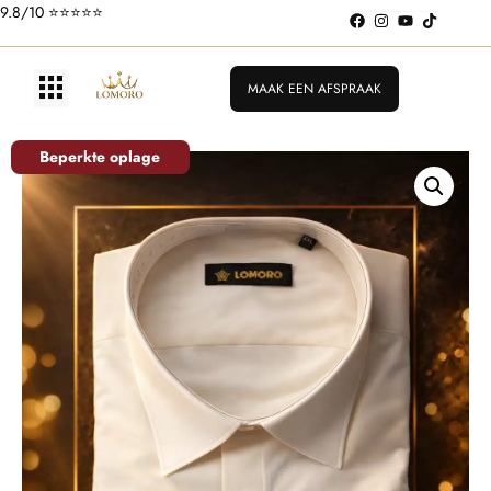
9.8/10 ⭐️⭐️⭐️⭐️⭐️
MAAK EEN AFSPRAAK
Beperkte oplage