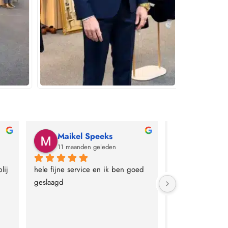
Maikel Speeks
TJM Qui
11 maanden geleden
12 maande
ij 
hele fijne service en ik ben goed 
Geweldige servic
geslaagd
kwaliteitverhoud