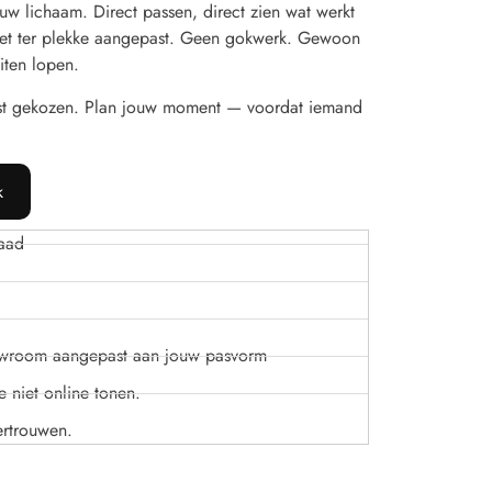
w lichaam. Direct passen, direct zien wat werkt
t het ter plekke aangepast. Geen gokwerk. Gewoon
iten lopen.
st gekozen. Plan jouw moment — voordat iemand
k
aad
owroom aangepast aan jouw pasvorm
 niet online tonen.
ertrouwen.