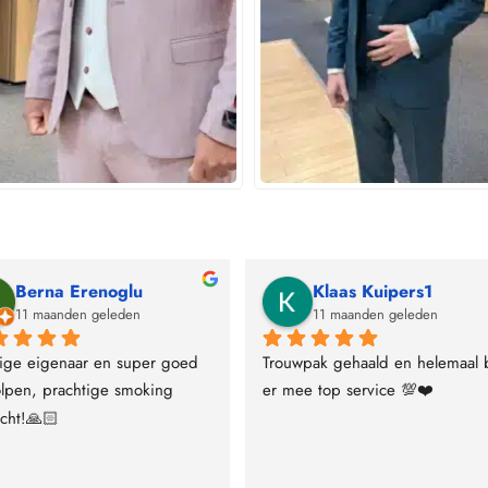
Berna Erenoglu
Klaas Kuipers1
11 maanden geleden
11 maanden geleden
ige eigenaar en super goed 
Trouwpak gehaald en helemaal bl
lpen, prachtige smoking 
er mee top service 💯❤️
cht!🙏🏻