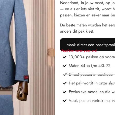
Nederland, in jouw maat, op jou
— en als er iets niet zit, word
passen, kiezen en zeker naar bu
De beste maten worden het eer
anders dit pak kiest.
Maak direct een pasafspraa
Populaire maten gaan snel.
10,000+ pakken op voorr
Maten 44 xs t/m 4XL 72
Direct passen in boutique
Het pak wordt in onze sh
Exclusieve modellen die we
Voel, pas en vertrek met v