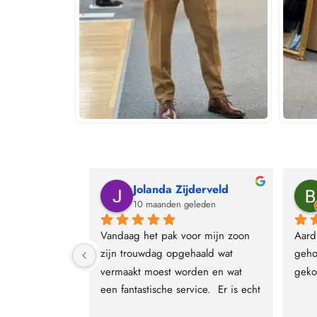
oom
Jolanda Zijderveld
leden
10 maanden geleden
ug bij lomoro 
Vandaag het pak voor mijn zoon 
Aard
rouwpak hele 
zijn trouwdag opgehaald wat 
geho
jk verwelkomt 
vermaakt moest worden en wat 
geko
gedacht het 
een fantastische service.  Er is echt 
ijd om iets 
voor iedere smaak wel een pak te 