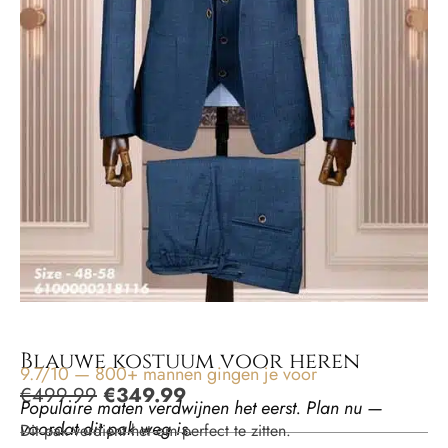
Blauwe kostuum voor heren
9.7/10 — 800+ mannen gingen je voor
€
499.99
€
349.99
Populaire maten verdwijnen het eerst. Plan nu —
voordat dit pak weg is.
Dit pak verdient het om perfect te zitten.