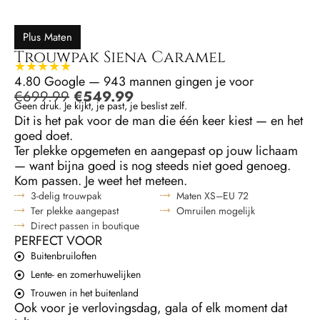
Plus Maten
Trouwpak Siena Caramel
★★★★★
4.80 Google — 943 mannen gingen je voor
€
699.99
€
549.99
Geen druk. Je kijkt, je past, je beslist zelf.
Dit is het pak voor de man die één keer kiest — en het
goed doet.
Ter plekke opgemeten en aangepast op jouw lichaam
— want bijna goed is nog steeds niet goed genoeg.
Kom passen. Je weet het meteen.
3-delig trouwpak
Maten XS–EU 72
Ter plekke aangepast
Omruilen mogelijk
Direct passen in boutique
PERFECT VOOR
Buitenbruiloften
Lente- en zomerhuwelijken
Trouwen in het buitenland
Ook voor je verlovingsdag, gala of elk moment dat