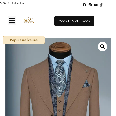
9.8/10 ⭐️⭐️⭐️⭐️⭐️
MAAK EEN AFSPRAAK
Populaire keuze