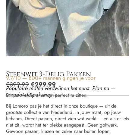
Steenwit 3-Delig Pakken
9.7/10 — 800+ mannen gingen je voor
€
399.99
€
299.99
Populaire maten verdwijnen het eerst. Plan nu —
voordat dit pak weg is.
Dit pak verdient het om perfect te zitten.
Bij Lomoro pas je het direct in onze boutique — uit de
grootste collectie van Nederland, in jouw maat, op jouw
lichaam. Direct passen, direct zien wat werkt — en als er iets
niet zit, wordt het ter plekke aangepast. Geen gokwerk.
Gewoon passen, kiezen en zeker naar buiten lopen.