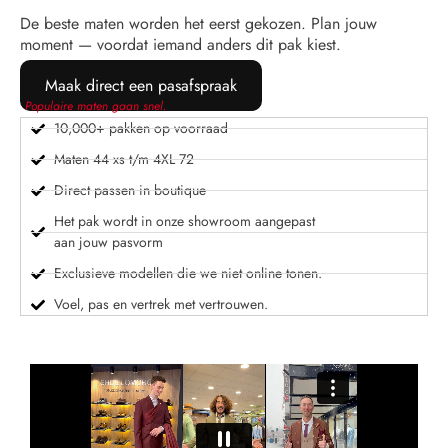
De beste maten worden het eerst gekozen. Plan jouw
moment — voordat iemand anders dit pak kiest.
Maak direct een pasafspraak
Populaire maten gaan snel.
10,000+ pakken op voorraad
Maten 44 xs t/m 4XL 72
Direct passen in boutique
Het pak wordt in onze showroom aangepast
aan jouw pasvorm
Exclusieve modellen die we niet online tonen.
Voel, pas en vertrek met vertrouwen.