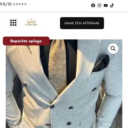
9.8/10 ⭐️⭐️⭐️⭐️⭐️
MAAK EEN AFSPRAAK
Beperkte oplage