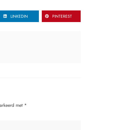
LINKEDIN
PINTEREST
markeerd met
*