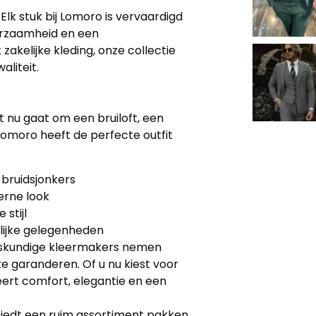
e
Elk stuk bij Lomoro is vervaardigd
urzaamheid en een
akelijke kleding, onze collectie
aliteit.
t nu gaat om een ​​bruiloft, een
omoro heeft de perfecte outfit
bruidsjonkers
erne look
 stijl
elijke gelegenheden
skundige kleermakers nemen
 garanderen. Of u nu kiest voor
ert comfort, elegantie en een
iedt een ruim assortiment pakken