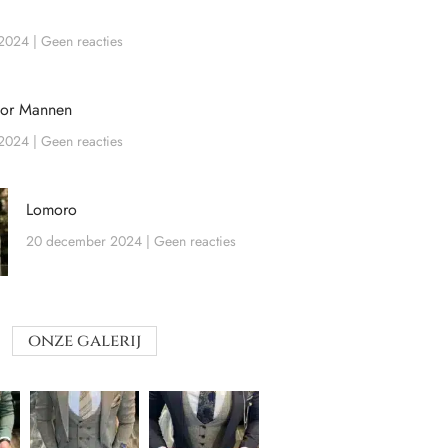
 2024
Geen reacties
oor Mannen
 2024
Geen reacties
Lomoro
20 december 2024
Geen reacties
onze galerij