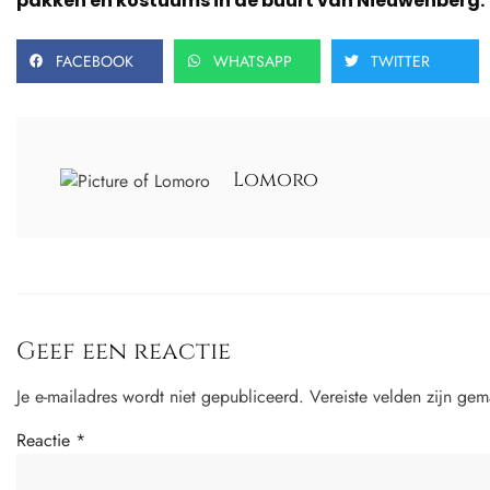
pakken en kostuums in de buurt van Nieuwenberg.
FACEBOOK
WHATSAPP
TWITTER
Lomoro
Geef een reactie
Je e-mailadres wordt niet gepubliceerd.
Vereiste velden zijn ge
Reactie
*