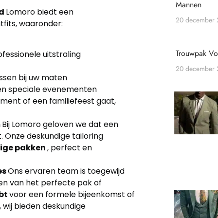
Mannen
id
Lomoro biedt een
20 december
tfits, waaronder:
Trouwpak V
essionele uitstraling
20 december
assen bij uw maten
en speciale evenementen
ement of een familiefeest gaat,
m
Bij Lomoro geloven we dat een
. Onze deskundige tailoring
lige pakken
, perfect en
es
Ons ervaren team is toegewijd
den van het perfecte pak of
ebt
voor een formele bijeenkomst of
 wij bieden deskundige