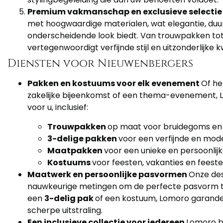
Premium vakmanschap en exclusieve selecti
met hoogwaardige materialen, wat elegantie, du
onderscheidende look biedt. Van trouwpakken tot z
vertegenwoordigt verfijnde stijl en uitzonderlijke kw
Diensten voor Nieuwenbergers
Pakken en kostuums voor elk evenement
Of he
zakelijke bijeenkomst of een thema-evenement, L
voor u, inclusief:
Trouwpakken
op maat voor bruidegoms en 
3-delige pakken
voor een verfijnde en mod
Maatpakken
voor een unieke en persoonlijke
Kostuums
voor feesten, vakanties en feest
Maatwerk en persoonlijke pasvormen
Onze de
nauwkeurige metingen om de perfecte pasvorm te
een
3-delig pak
of een kostuum, Lomoro garande
scherpe uitstraling.
Een inclusieve collectie voor iedereen
Lomoro b