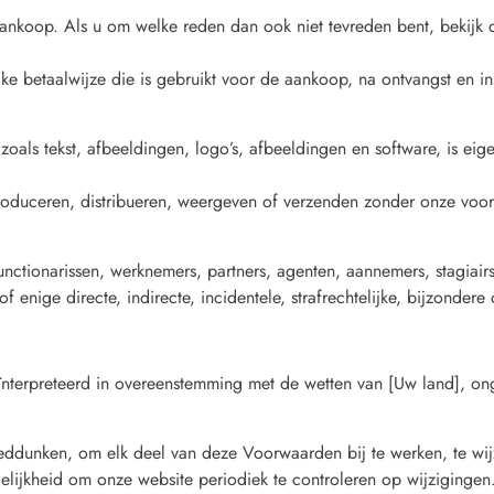
aankoop. Als u om welke reden dan ook niet tevreden bent, bekijk
jke betaalwijze die is gebruikt voor de aankoop, na ontvangst en i
zoals tekst, afbeeldingen, logo’s, afbeeldingen en software, is 
oduceren, distribueren, weergeven of verzenden zonder onze voora
nctionarissen, werknemers, partners, agenten, aannemers, stagiairs,
 of enige directe, indirecte, incidentele, strafrechtelijke, bijzond
terpreteerd in overeenstemming met de wetten van [Uw land], ong
ddunken, om elk deel van deze Voorwaarden bij te werken, te wij
elijkheid om onze website periodiek te controleren op wijzigingen