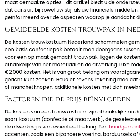
maat gemaakte opties—dit artikel biedt u de ondersteu
dat aansluit bij zowel uw stijl als uw financiële middelen
geïnformeerd over de aspecten waarop je aandacht die
Gemiddelde kosten trouwpak in Ne
De kosten trouwkostuum Nederland schommelen gemid
een basis confectiepak betaalt men doorgaans tussen
voor een op maat gemaakt trouwpak, liggen de kosten
afhankelijk van het materiaal en de afwerking. Luxe m
€2.000 kosten. Het is van groot belang om voorafgaand
gericht kunt zoeken. Houd er tevens rekening mee dat ac
of manchetknopen, additionele kosten met zich meeb
Factoren die de prijs beïnvloeden
De kosten van een trouwkostuum zijn afhankelijk van di
soort kostuum (confectie of maatwerk), de geselecteerde
de afwerking is van essentieel belang. Een
handgemaak
accenten, zoals een bijzondere voering, borduursels of