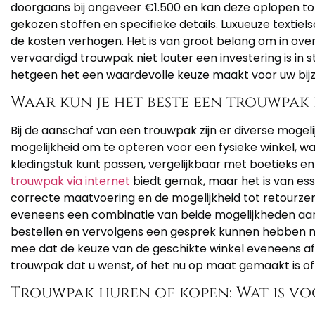
doorgaans bij ongeveer €1.500 en kan deze oplopen tot
gekozen stoffen en specifieke details. Luxueuze textiels
de kosten verhogen. Het is van groot belang om in o
vervaardigd trouwpak niet louter een investering is in st
hetgeen het een waardevolle keuze maakt voor uw bij
Waar kun je het beste een trouwpak
Bij de aanschaf van een trouwpak zijn er diverse mogel
mogelijkheid om te opteren voor een fysieke winkel, wa
kledingstuk kunt passen, vergelijkbaar met boetieks 
trouwpak via internet
biedt gemak, maar het is van es
correcte maatvoering en de mogelijkheid tot retourzen
eveneens een combinatie van beide mogelijkheden aan,
bestellen en vervolgens een gesprek kunnen hebben me
mee dat de keuze van de geschikte winkel eveneens afh
trouwpak dat u wenst, of het nu op maat gemaakt is of
Trouwpak huren of kopen: Wat is vo