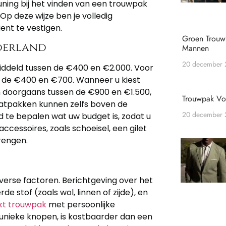
ning bij het vinden van een trouwpak
. Op deze wijze ben je volledig
nt te vestigen.
Groen Trou
derland
Mannen
20 december
deld tussen de €400 en €2.000. Voor
 de €400 en €700. Wanneer u kiest
 doorgaans tussen de €900 en €1.500,
Trouwpak V
aatpakken kunnen zelfs boven de
20 december
 te bepalen wat uw budget is, zodat u
cessoires, zoals schoeisel, een gilet
rengen.
verse factoren. Berichtgeving over het
 stof (zoals wol, linnen of zijde), en
t trouwpak
met persoonlijke
 unieke knopen, is kostbaarder dan een