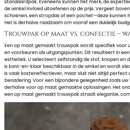
standaardpak. Eveneens kunnen het merk, de expertise
de winkel invloed uitoefenen op de prijs. Vergeet boven
schoenen, een stropdas of een pochet—deze kunnen he
Het is derhalve raadzaam om vooraf een duidelijk budge
Trouwpak op maat vs. confectie – wat
Een op maat gemaakt trouwpak wordt specifiek voor u 
en voorkeuren als uitgangspunten. Dit resulteert in ee
esthetiek. U selecteert zelfstandig de stof, knopen en
is kant-en-klaar beschikbaar in de winkel en wordt sl
is vaak kosteneffectiever, maar sluit niet altijd perfec
benadering. Voor een bijzondere gelegenheid zoals uw
derhalve voor op maat gemaakte oplossingen. Het onder
een op maat gemaakt trouwpak straalt elegantie, comfor