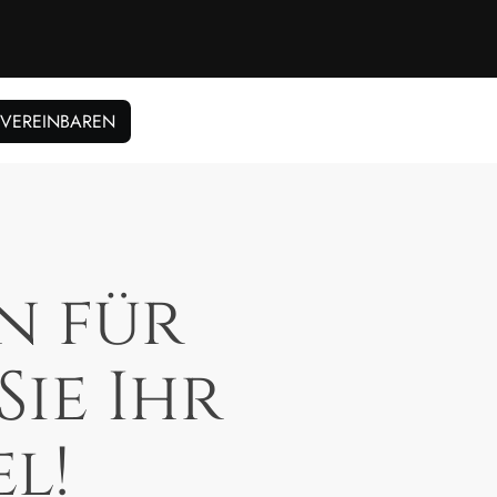
 VEREINBAREN
n für
ie Ihr
l!