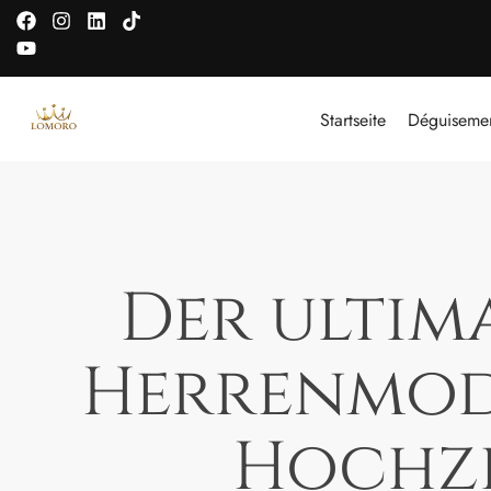
GROSSE
WINTER
Startseite
Déguiseme
Der ultim
Herrenmode
Hochze