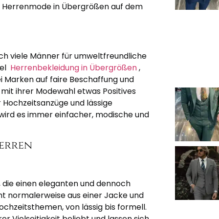
d Herrenmode in Übergrößen auf dem
ich viele Männer für umweltfreundliche
iel
Herrenbekleidung in Übergrößen
,
i Marken auf faire Beschaffung und
 mit ihrer Modewahl etwas Positives
ür Hochzeitsanzüge und lässige
ird es immer einfacher, modische und
erren
e, die einen eleganten und dennoch
ht normalerweise aus einer Jacke und
ochzeitsthemen, von lässig bis formell.
r Vielseitigkeit beliebt und lassen sich