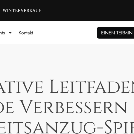
 GRÖSSEN BISCHIKBAR T/M 72
VERKAUF
nts
Kontakt
EINEN TERMIN
ative Leitfade
 Verbessern S
itsanzug-Spie