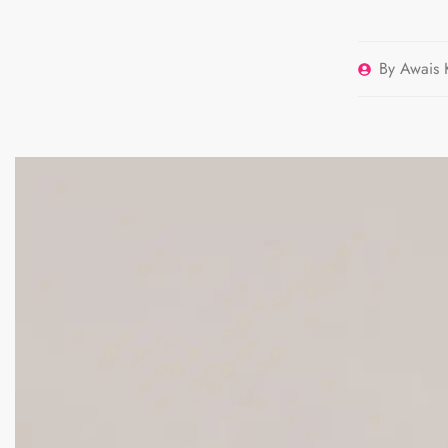
By
Awais 